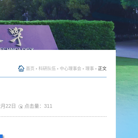
首页
-
科研队伍
-
中心理事会
-
理事
- 正文
2月22日
点击量：
311